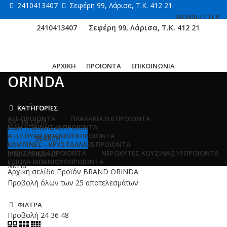
2410413407
Σεφέρη 99, Λάρισα, Τ.Κ. 412 21
NEWSLETTER
2410413407
Σεφέρη 99, Λάρισα, Τ.Κ. 412 21
ΑΡΧΙΚΗ
ΠΡΟΪΟΝΤΑ
ΕΠΙΚΟΙΝΩΝΙΑ
ORINDA
ΚΑΤΗΓΟΡΙΕΣ
ALL
ΠΡΟΪΌΝΤΑ
ΠΛΑΚΑΚΙΑ
316 ΠΡΟΪΌΝΤΑ
ΚΑΤΗΓΟΡΙΑ
ΕΙΔΗ ΥΓΙΕΙΝΗΣ
48 ΠΡΟΪΌΝΤΑ
ΑΞΕΣΟΥΑΡ ΜΠΑΝΙΟΥ
8 ΠΡΟΪΌΝΤΑ
SEARCH
ΚΑΜΠΙΝΕΣ – ΚΡΥΣΤΑΛΛΑ
35 ΠΡΟΪΌΝΤΑ
ΜΠΑΤΑΡΙΕΣ
4 ΠΡΟΪΌΝΤΑ
ΝΕΡΟΧΥΤΕΣ ΚΟΥΖΙΝΑΣ
19 ΠΡΟΪΌΝΤΑ
0
ΑΓΑΠΗΜΕΝΑ
ΕΠΙΠΛΑ ΜΠΑΝΙΟΥ
0 ΠΡΟΪΌΝΤΑ
Menu
Αρχική σελίδα
Προϊόν BRAND
ORINDA
Προβολή όλων των 25 αποτελεσμάτων
ΦΙΛΤΡΑ
Προβολή
24
36
48