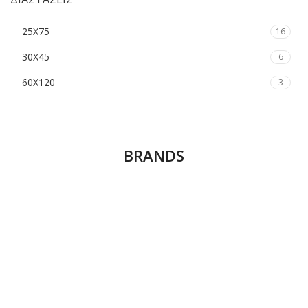
25Χ75
16
30Χ45
6
60Χ120
3
BRANDS