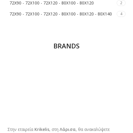
72Χ90 - 72Χ100 - 72Χ120 - 80Χ100 - 80Χ120
2
72Χ90 - 72Χ100 - 72Χ120 - 80Χ100 - 80Χ120 - 80Χ140
4
80Χ80 - 90Χ90 - 100Χ100 - 120Χ120
2
BRANDS
Στην εταιρεία
Krikelis
, στη
Λάρισα
, θα ανακαλύψετε