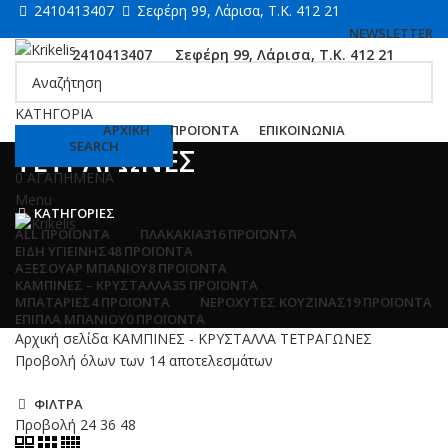
2410413407
Σεφέρη 99, Λάρισα, Τ.Κ. 412 21
NEWSLETTER
2410413407
Σεφέρη 99, Λάρισα, Τ.Κ. 412 21
ΚΑΤΗΓΟΡΙΑ
ΑΡΧΙΚΗ
ΠΡΟΪΟΝΤΑ
ΕΠΙΚΟΙΝΩΝΙΑ
SEARCH
ΤΕΤΡΑΓΩΝΕΣ
0
ΑΓΑΠΗΜΕΝΑ
Menu
ΚΑΤΗΓΟΡΙΕΣ
ALL
ΠΡΟΪΌΝΤΑ
ΠΛΑΚΑΚΙΑ
316 ΠΡΟΪΌΝΤΑ
ΕΙΔΗ ΥΓΙΕΙΝΗΣ
48 ΠΡΟΪΌΝΤΑ
ΑΞΕΣΟΥΑΡ ΜΠΑΝΙΟΥ
8 ΠΡΟΪΌΝΤΑ
ΚΑΜΠΙΝΕΣ – ΚΡΥΣΤΑΛΛΑ
35 ΠΡΟΪΌΝΤΑ
ΜΠΑΤΑΡΙΕΣ
4 ΠΡΟΪΌΝΤΑ
ΝΕΡΟΧΥΤΕΣ ΚΟΥΖΙΝΑΣ
19 ΠΡΟΪΌΝΤΑ
ΕΠΙΠΛΑ ΜΠΑΝΙΟΥ
0 ΠΡΟΪΌΝΤΑ
Αρχική σελίδα
ΚΑΜΠΙΝΕΣ - ΚΡΥΣΤΑΛΛΑ
ΤΕΤΡΑΓΩΝΕΣ
Προβολή όλων των 14 αποτελεσμάτων
ΦΙΛΤΡΑ
Προβολή
24
36
48