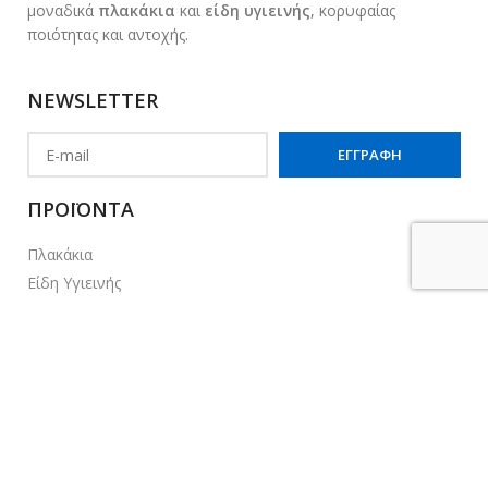
μοναδικά
πλακάκια
και
είδη υγιεινής
, κορυφαίας
ποιότητας και αντοχής.
NEWSLETTER
ΠΡΟΪΟΝΤΑ
Πλακάκια
Είδη Υγιεινής
Καμπίνες - Κρύσταλλα
Αξεσουάρ Μπάνιου
Μπαταρίες
Νεροχύτες Κουζίνας
Έπιπλα Μπάνιου
ΧΡΗΣΙΜΕΣ ΣΕΛΙΔΕΣ