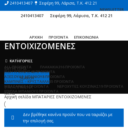
2410413407
Σεφέρη 99, Λάρισα, Τ.Κ. 412 21
NEWSLETTER
2410413407
Σεφέρη 99, Λάρισα, Τ.Κ. 412 21
ΑΡΧΙΚΗ
ΠΡΟΪΟΝΤΑ
ΕΠΙΚΟΙΝΩΝΙΑ
ΕΝΤΟΙΧΙΖΟΜΕΝΕΣ
ΚΑΤΗΓΟΡΙΕΣ
ALL
ΠΡΟΪΌΝΤΑ
ΠΛΑΚΑΚΙΑ
316 ΠΡΟΪΌΝΤΑ
ΚΑΤΗΓΟΡΙΑ
ΕΙΔΗ ΥΓΙΕΙΝΗΣ
48 ΠΡΟΪΌΝΤΑ
ΑΞΕΣΟΥΑΡ ΜΠΑΝΙΟΥ
8 ΠΡΟΪΌΝΤΑ
SEARCH
ΚΑΜΠΙΝΕΣ – ΚΡΥΣΤΑΛΛΑ
35 ΠΡΟΪΌΝΤΑ
ΜΠΑΤΑΡΙΕΣ
4 ΠΡΟΪΌΝΤΑ
ΝΕΡΟΧΥΤΕΣ ΚΟΥΖΙΝΑΣ
19 ΠΡΟΪΌΝΤΑ
0
ΑΓΑΠΗΜΕΝΑ
ΕΠΙΠΛΑ ΜΠΑΝΙΟΥ
0 ΠΡΟΪΌΝΤΑ
Menu
Αρχική σελίδα
ΜΠΑΤΑΡΙΕΣ
ΕΝΤΟΙΧΙΖΟΜΕΝΕΣ
Δεν βρέθηκε κανένα προϊόν που να ταιριάζει με
την επιλογή σας.