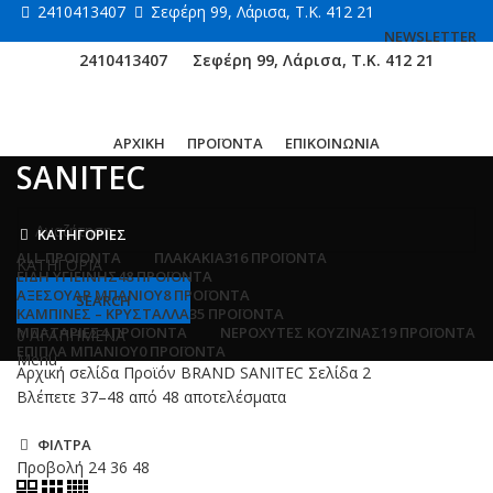
2410413407
Σεφέρη 99, Λάρισα, Τ.Κ. 412 21
NEWSLETTER
2410413407
Σεφέρη 99, Λάρισα, Τ.Κ. 412 21
ΑΡΧΙΚΗ
ΠΡΟΪΟΝΤΑ
ΕΠΙΚΟΙΝΩΝΙΑ
SANITEC
ΚΑΤΗΓΟΡΙΕΣ
ALL
ΠΡΟΪΌΝΤΑ
ΠΛΑΚΑΚΙΑ
316 ΠΡΟΪΌΝΤΑ
ΚΑΤΗΓΟΡΙΑ
ΕΙΔΗ ΥΓΙΕΙΝΗΣ
48 ΠΡΟΪΌΝΤΑ
ΑΞΕΣΟΥΑΡ ΜΠΑΝΙΟΥ
8 ΠΡΟΪΌΝΤΑ
SEARCH
ΚΑΜΠΙΝΕΣ – ΚΡΥΣΤΑΛΛΑ
35 ΠΡΟΪΌΝΤΑ
ΜΠΑΤΑΡΙΕΣ
4 ΠΡΟΪΌΝΤΑ
ΝΕΡΟΧΥΤΕΣ ΚΟΥΖΙΝΑΣ
19 ΠΡΟΪΌΝΤΑ
0
ΑΓΑΠΗΜΕΝΑ
ΕΠΙΠΛΑ ΜΠΑΝΙΟΥ
0 ΠΡΟΪΌΝΤΑ
Menu
Αρχική σελίδα
Προϊόν BRAND
SANITEC
Σελίδα 2
Βλέπετε 37–48 από 48 αποτελέσματα
ΦΙΛΤΡΑ
Προβολή
24
36
48