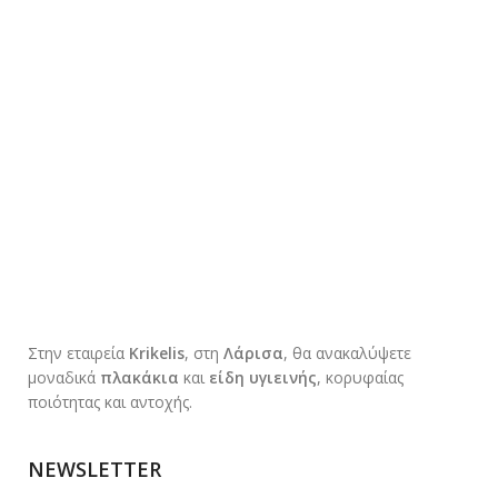
51Χ51
1
60Χ50
2
70Χ50
1
79Χ50
3
86Χ50
4
98Χ50
1
Στην εταιρεία
Krikelis
, στη
Λάρισα
, θα ανακαλύψετε
μοναδικά
πλακάκια
και
είδη υγιεινής
, κορυφαίας
ποιότητας και αντοχής.
NEWSLETTER