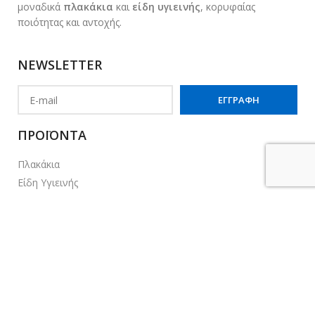
μοναδικά
πλακάκια
και
είδη υγιεινής
, κορυφαίας
ποιότητας και αντοχής.
NEWSLETTER
ΠΡΟΪΟΝΤΑ
Πλακάκια
Είδη Υγιεινής
Καμπίνες - Κρύσταλλα
Αξεσουάρ Μπάνιου
Μπαταρίες
Νεροχύτες Κουζίνας
Έπιπλα Μπάνιου
ΧΡΗΣΙΜΕΣ ΣΕΛΙΔΕΣ