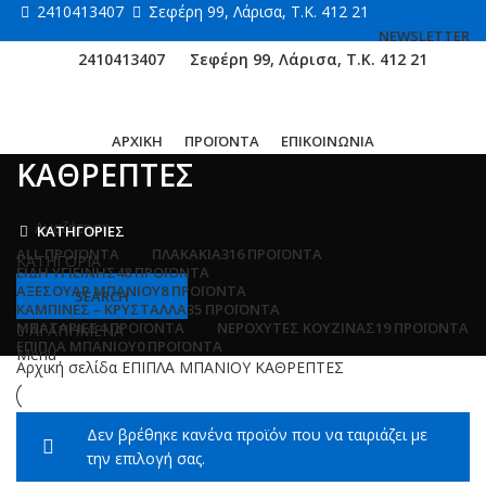
2410413407
Σεφέρη 99, Λάρισα, Τ.Κ. 412 21
NEWSLETTER
2410413407
Σεφέρη 99, Λάρισα, Τ.Κ. 412 21
ΑΡΧΙΚΗ
ΠΡΟΪΟΝΤΑ
ΕΠΙΚΟΙΝΩΝΙΑ
ΚΑΘΡΕΠΤΕΣ
ΚΑΤΗΓΟΡΙΕΣ
ALL
ΠΡΟΪΌΝΤΑ
ΠΛΑΚΑΚΙΑ
316 ΠΡΟΪΌΝΤΑ
ΚΑΤΗΓΟΡΙΑ
ΕΙΔΗ ΥΓΙΕΙΝΗΣ
48 ΠΡΟΪΌΝΤΑ
ΑΞΕΣΟΥΑΡ ΜΠΑΝΙΟΥ
8 ΠΡΟΪΌΝΤΑ
SEARCH
ΚΑΜΠΙΝΕΣ – ΚΡΥΣΤΑΛΛΑ
35 ΠΡΟΪΌΝΤΑ
ΜΠΑΤΑΡΙΕΣ
4 ΠΡΟΪΌΝΤΑ
ΝΕΡΟΧΥΤΕΣ ΚΟΥΖΙΝΑΣ
19 ΠΡΟΪΌΝΤΑ
0
ΑΓΑΠΗΜΕΝΑ
ΕΠΙΠΛΑ ΜΠΑΝΙΟΥ
0 ΠΡΟΪΌΝΤΑ
Menu
Αρχική σελίδα
ΕΠΙΠΛΑ ΜΠΑΝΙΟΥ
ΚΑΘΡΕΠΤΕΣ
Δεν βρέθηκε κανένα προϊόν που να ταιριάζει με
την επιλογή σας.