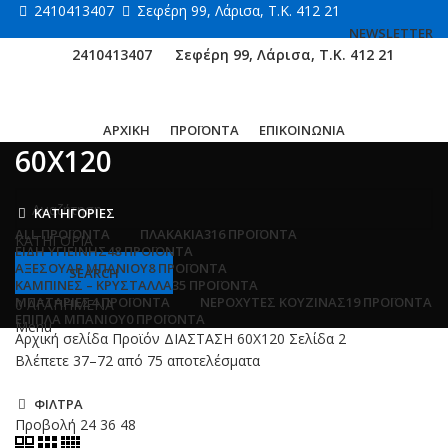
2410413407
Σεφέρη 99, Λάρισα, Τ.Κ. 412 21
NEWSLETTER
2410413407
Σεφέρη 99, Λάρισα, Τ.Κ. 412 21
ΑΡΧΙΚΗ
ΠΡΟΪΟΝΤΑ
ΕΠΙΚΟΙΝΩΝΙΑ
60Χ120
ΚΑΤΗΓΟΡΙΕΣ
ALL
ΠΡΟΪΌΝΤΑ
ΠΛΑΚΑΚΙΑ
316 ΠΡΟΪΌΝΤΑ
ΚΑΤΗΓΟΡΙΑ
ΕΙΔΗ ΥΓΙΕΙΝΗΣ
48 ΠΡΟΪΌΝΤΑ
ΑΞΕΣΟΥΑΡ ΜΠΑΝΙΟΥ
8 ΠΡΟΪΌΝΤΑ
SEARCH
ΚΑΜΠΙΝΕΣ – ΚΡΥΣΤΑΛΛΑ
35 ΠΡΟΪΌΝΤΑ
ΜΠΑΤΑΡΙΕΣ
4 ΠΡΟΪΌΝΤΑ
ΝΕΡΟΧΥΤΕΣ ΚΟΥΖΙΝΑΣ
19 ΠΡΟΪΌΝΤΑ
0
ΑΓΑΠΗΜΕΝΑ
ΕΠΙΠΛΑ ΜΠΑΝΙΟΥ
0 ΠΡΟΪΌΝΤΑ
Menu
Αρχική σελίδα
Προϊόν ΔΙΑΣΤΑΣΗ
60Χ120
Σελίδα 2
Βλέπετε 37–72 από 75 αποτελέσματα
ΦΙΛΤΡΑ
Προβολή
24
36
48