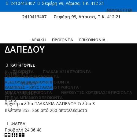
2410413407
Σεφέρη 99, Λάρισα, Τ.Κ. 412 21
NEWSLETTER
2410413407
Σεφέρη 99, Λάρισα, Τ.Κ. 412 21
ΑΡΧΙΚΗ
ΠΡΟΪΟΝΤΑ
ΕΠΙΚΟΙΝΩΝΙΑ
ΔΑΠΕΔΟΥ
ΚΑΤΗΓΟΡΙΕΣ
ALL
ΠΡΟΪΌΝΤΑ
ΠΛΑΚΑΚΙΑ
316 ΠΡΟΪΌΝΤΑ
ΚΑΤΗΓΟΡΙΑ
ΕΙΔΗ ΥΓΙΕΙΝΗΣ
48 ΠΡΟΪΌΝΤΑ
ΑΞΕΣΟΥΑΡ ΜΠΑΝΙΟΥ
8 ΠΡΟΪΌΝΤΑ
SEARCH
ΚΑΜΠΙΝΕΣ – ΚΡΥΣΤΑΛΛΑ
35 ΠΡΟΪΌΝΤΑ
ΜΠΑΤΑΡΙΕΣ
4 ΠΡΟΪΌΝΤΑ
ΝΕΡΟΧΥΤΕΣ ΚΟΥΖΙΝΑΣ
19 ΠΡΟΪΌΝΤΑ
0
ΑΓΑΠΗΜΕΝΑ
ΕΠΙΠΛΑ ΜΠΑΝΙΟΥ
0 ΠΡΟΪΌΝΤΑ
Menu
Αρχική σελίδα
ΠΛΑΚΑΚΙΑ
ΔΑΠΕΔΟΥ
Σελίδα 8
Βλέπετε 253–260 από 260 αποτελέσματα
ΦΙΛΤΡΑ
Προβολή
24
36
48