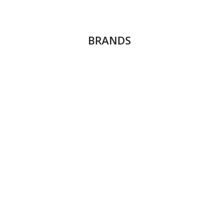
30,5Χ61
2
30,8Χ61,5
16
BRANDS
30Χ120
5
30Χ30
9
30Χ60
21
35.4Χ35.4
4
35.5Χ71
4
60,8Χ60,8
1
60Χ120
75
60Χ30
4
60Χ60
33
61,5Χ61,5
12