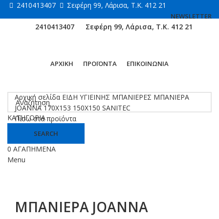
2410413407
Σεφέρη 99, Λάρισα, Τ.Κ. 412 21
NEWSLETTER
2410413407
Σεφέρη 99, Λάρισα, Τ.Κ. 412 21
ΑΡΧΙΚΗ
ΠΡΟΪΟΝΤΑ
ΕΠΙΚΟΙΝΩΝΙΑ
Κάντε κλικ για μεγέθυνση
Αρχική σελίδα
ΕΙΔΗ ΥΓΙΕΙΝΗΣ
ΜΠΑΝΙΕΡΕΣ
ΜΠΑΝΙΕΡΑ
JOANNA 170X153 150X150 SANITEC
ΚΑΤΗΓΟΡΙΑ
Πίσω στα προϊόντα
SEARCH
0
ΑΓΑΠΗΜΕΝΑ
Menu
ΜΠΑΝΙΕΡΑ JOANNA