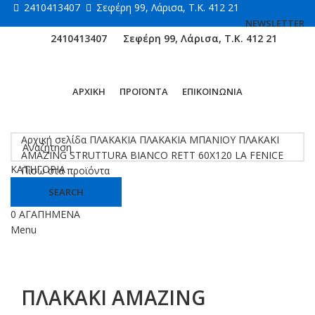
2410413407
Σεφέρη 99, Λάρισα, Τ.Κ. 412 21
NEWSLETTER
2410413407
Σεφέρη 99, Λάρισα, Τ.Κ. 412 21
ΑΡΧΙΚΗ
ΠΡΟΪΟΝΤΑ
ΕΠΙΚΟΙΝΩΝΙΑ
Κάντε κλικ για μεγέθυνση
Αρχική σελίδα
ΠΛΑΚΑΚΙΑ
ΠΛΑΚΑΚΙΑ ΜΠΑΝΙΟΥ
ΠΛΑΚΑΚΙ
AMAZING STRUTTURA BIANCO RETT 60X120 LA FENICE
ΚΑΤΗΓΟΡΙΑ
Πίσω στα προϊόντα
SEARCH
0
ΑΓΑΠΗΜΕΝΑ
Menu
ΠΛΑΚΑΚΙ AMAZING