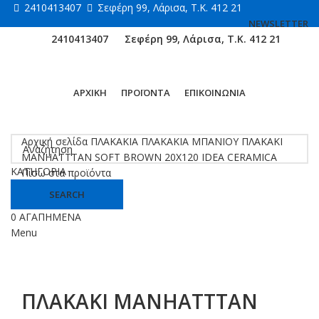
2410413407
Σεφέρη 99, Λάρισα, Τ.Κ. 412 21
NEWSLETTER
2410413407
Σεφέρη 99, Λάρισα, Τ.Κ. 412 21
ΑΡΧΙΚΗ
ΠΡΟΪΟΝΤΑ
ΕΠΙΚΟΙΝΩΝΙΑ
Κάντε κλικ για μεγέθυνση
Αρχική σελίδα
ΠΛΑΚΑΚΙΑ
ΠΛΑΚΑΚΙΑ ΜΠΑΝΙΟΥ
ΠΛΑΚΑΚΙ
MANHATTTAN SOFT BROWN 20X120 IDEA CERAMICA
ΚΑΤΗΓΟΡΙΑ
Πίσω στα προϊόντα
SEARCH
0
ΑΓΑΠΗΜΕΝΑ
Menu
ΠΛΑΚΑΚΙ MANHATTTAN