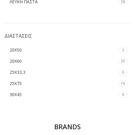
ΛΕΥΚΗ ΠΑΣΤΑ
28
ΔΙΑΣΤΑΣΕΙΣ
20Χ50
3
20Χ60
25
25Χ33,3
6
25Χ75
16
30Χ45
6
BRANDS