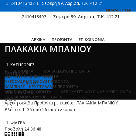
2410413407
Σεφέρη 99, Λάρισα, Τ.Κ. 412 21
NEWSLETTER
2410413407
Σεφέρη 99, Λάρισα, Τ.Κ. 412 21
ΑΡΧΙΚΗ
ΠΡΟΪΟΝΤΑ
ΕΠΙΚΟΙΝΩΝΙΑ
ΠΛΑΚΑΚΙΑ ΜΠΑΝΙΟΥ
ΚΑΤΗΓΟΡΙΕΣ
ALL
ΠΡΟΪΌΝΤΑ
ΠΛΑΚΑΚΙΑ
316 ΠΡΟΪΌΝΤΑ
ΚΑΤΗΓΟΡΙΑ
ΕΙΔΗ ΥΓΙΕΙΝΗΣ
48 ΠΡΟΪΌΝΤΑ
ΑΞΕΣΟΥΑΡ ΜΠΑΝΙΟΥ
8 ΠΡΟΪΌΝΤΑ
SEARCH
ΚΑΜΠΙΝΕΣ – ΚΡΥΣΤΑΛΛΑ
35 ΠΡΟΪΌΝΤΑ
ΜΠΑΤΑΡΙΕΣ
4 ΠΡΟΪΌΝΤΑ
ΝΕΡΟΧΥΤΕΣ ΚΟΥΖΙΝΑΣ
19 ΠΡΟΪΌΝΤΑ
0
ΑΓΑΠΗΜΕΝΑ
ΕΠΙΠΛΑ ΜΠΑΝΙΟΥ
0 ΠΡΟΪΌΝΤΑ
Menu
Αρχική σελίδα
Προϊόντα με ετικέτα “ΠΛΑΚΑΚΙΑ ΜΠΑΝΙΟΥ”
Βλέπετε 1–36 από 56 αποτελέσματα
ΦΙΛΤΡΑ
Προβολή
24
36
48