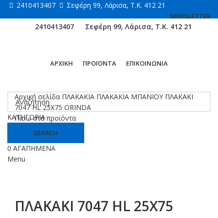
2410413407
Σεφέρη 99, Λάρισα, Τ.Κ. 412 21
NEWSLETTER
2410413407
Σεφέρη 99, Λάρισα, Τ.Κ. 412 21
ΑΡΧΙΚΗ
ΠΡΟΪΟΝΤΑ
ΕΠΙΚΟΙΝΩΝΙΑ
Κάντε κλικ για μεγέθυνση
Αρχική σελίδα
ΠΛΑΚΑΚΙΑ
ΠΛΑΚΑΚΙΑ ΜΠΑΝΙΟΥ
ΠΛΑΚΑΚΙ
7047 HL 25X75 ORINDA
ΚΑΤΗΓΟΡΙΑ
Πίσω στα προϊόντα
SEARCH
0
ΑΓΑΠΗΜΕΝΑ
Menu
ΠΛΑΚΑΚΙ 7047 HL 25X75