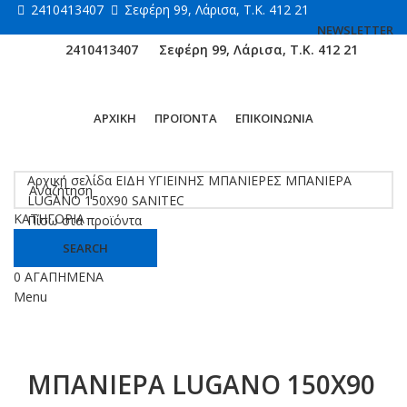
2410413407
Σεφέρη 99, Λάρισα, Τ.Κ. 412 21
NEWSLETTER
2410413407
Σεφέρη 99, Λάρισα, Τ.Κ. 412 21
ΑΡΧΙΚΗ
ΠΡΟΪΟΝΤΑ
ΕΠΙΚΟΙΝΩΝΙΑ
Κάντε κλικ για μεγέθυνση
Αρχική σελίδα
ΕΙΔΗ ΥΓΙΕΙΝΗΣ
ΜΠΑΝΙΕΡΕΣ
ΜΠΑΝΙΕΡΑ
LUGANO 150X90 SANITEC
ΚΑΤΗΓΟΡΙΑ
Πίσω στα προϊόντα
SEARCH
0
ΑΓΑΠΗΜΕΝΑ
Menu
ΜΠΑΝΙΕΡΑ LUGANO 150X90