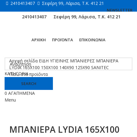
2410413407
Σεφέρη 99, Λάρισα, Τ.Κ. 412 21
NEWSLETTER
2410413407
Σεφέρη 99, Λάρισα, Τ.Κ. 412 21
ΑΡΧΙΚΗ
ΠΡΟΪΟΝΤΑ
ΕΠΙΚΟΙΝΩΝΙΑ
Κάντε κλικ για μεγέθυνση
Αρχική σελίδα
ΕΙΔΗ ΥΓΙΕΙΝΗΣ
ΜΠΑΝΙΕΡΕΣ
ΜΠΑΝΙΕΡΑ
LYDIA 165X100 150X100 140X90 125X90 SANITEC
ΚΑΤΗΓΟΡΙΑ
Πίσω στα προϊόντα
SEARCH
0
ΑΓΑΠΗΜΕΝΑ
Menu
ΜΠΑΝΙΕΡΑ LYDIA 165X100