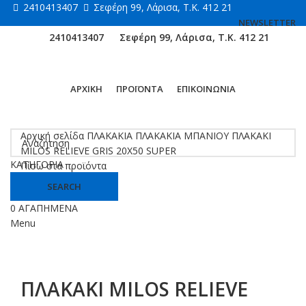
2410413407
Σεφέρη 99, Λάρισα, Τ.Κ. 412 21
NEWSLETTER
2410413407
Σεφέρη 99, Λάρισα, Τ.Κ. 412 21
ΑΡΧΙΚΗ
ΠΡΟΪΟΝΤΑ
ΕΠΙΚΟΙΝΩΝΙΑ
Κάντε κλικ για μεγέθυνση
Αρχική σελίδα
ΠΛΑΚΑΚΙΑ
ΠΛΑΚΑΚΙΑ ΜΠΑΝΙΟΥ
ΠΛΑΚΑΚΙ
MILOS RELIEVE GRIS 20X50 SUPER
ΚΑΤΗΓΟΡΙΑ
Πίσω στα προϊόντα
SEARCH
0
ΑΓΑΠΗΜΕΝΑ
Menu
ΠΛΑΚΑΚΙ MILOS RELIEVE