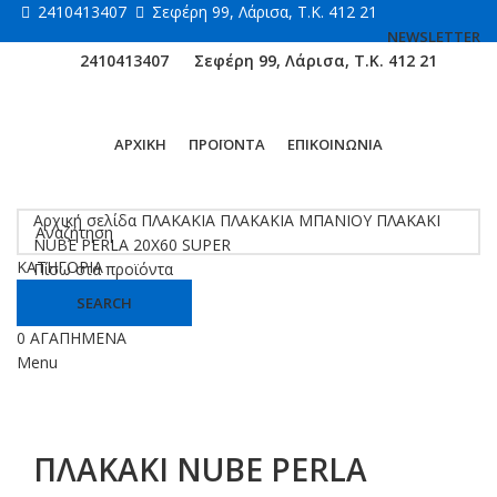
2410413407
Σεφέρη 99, Λάρισα, Τ.Κ. 412 21
NEWSLETTER
2410413407
Σεφέρη 99, Λάρισα, Τ.Κ. 412 21
ΑΡΧΙΚΗ
ΠΡΟΪΟΝΤΑ
ΕΠΙΚΟΙΝΩΝΙΑ
Κάντε κλικ για μεγέθυνση
Αρχική σελίδα
ΠΛΑΚΑΚΙΑ
ΠΛΑΚΑΚΙΑ ΜΠΑΝΙΟΥ
ΠΛΑΚΑΚΙ
NUBE PERLA 20X60 SUPER
ΚΑΤΗΓΟΡΙΑ
Πίσω στα προϊόντα
SEARCH
0
ΑΓΑΠΗΜΕΝΑ
Menu
ΠΛΑΚΑΚΙ NUBE PERLA