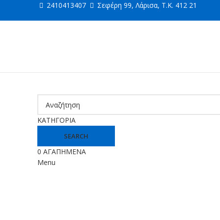
2410413407
Σεφέρη 99, Λάρισα, Τ.Κ. 412 21
ΚΑΤΗΓΟΡΙΑ
SEARCH
Κάντε κλικ για μεγέθυνση
0
ΑΓΑΠΗΜΕΝΑ
Menu