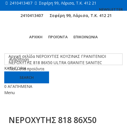
2410413407
Σεφέρη 99, Λάρισα, Τ.Κ. 412 21
NEWSLETTER
2410413407
Σεφέρη 99, Λάρισα, Τ.Κ. 412 21
ΑΡΧΙΚΗ
ΠΡΟΪΟΝΤΑ
ΕΠΙΚΟΙΝΩΝΙΑ
Κάντε κλικ για μεγέθυνση
Αρχική σελίδα
ΝΕΡΟΧΥΤΕΣ ΚΟΥΖΙΝΑΣ
ΓΡΑΝΙΤΕΝΙΟΙ
ΝΕΡΟΧΥΤΗΣ 818 86Χ50 ULTRA GRANITE SANITEC
ΚΑΤΗΓΟΡΙΑ
Πίσω στα προϊόντα
SEARCH
0
ΑΓΑΠΗΜΕΝΑ
Menu
ΝΕΡΟΧΥΤΗΣ 818 86Χ50